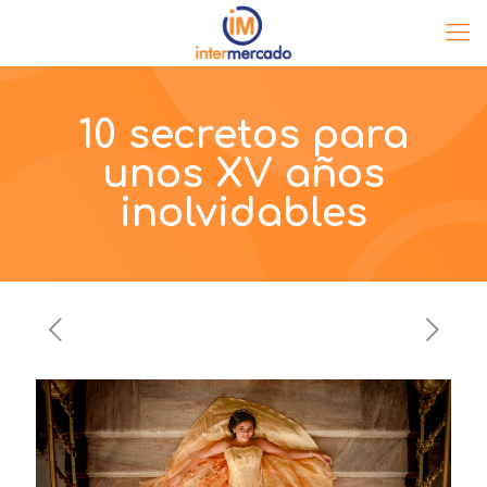
10 secretos para
unos XV años
inolvidables