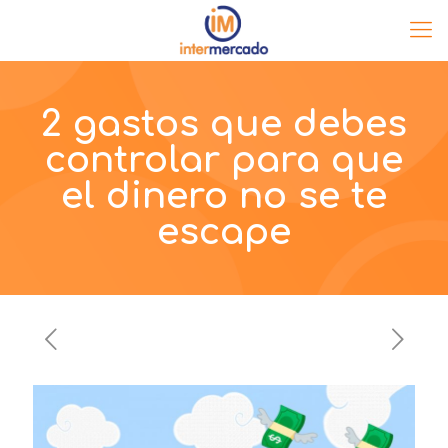
2 gastos que debes
controlar para que
el dinero no se te
escape