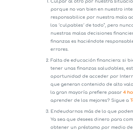
Culpar al otro por nuestra situació
porque no van bien en nuestro int
responsabilice por nuestra mala ad
los ´culpables´ de todo”, pero nu
nuestras malas decisiones financie
finanzas es haciéndote responsable
errores.
Falta de educación financiera:
si b
tener unas finanzas saludables, es
oportunidad de acceder por Interne
que generan contenido de alto val
la gran mayoría prefiere pasar
4 ho
aprender de los mejores? Sigue a
T
Endeudarnos más de lo que pode
Ya sea que desees dinero para com
obtener un préstamo por medio de i