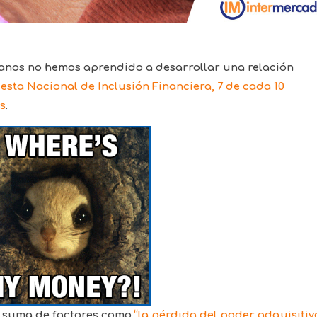
canos no hemos aprendido a desarrollar una relación
sta Nacional de Inclusión Financiera, 7 de cada 10
s
.
a suma de factores como
“la pérdida del poder adquisitivo