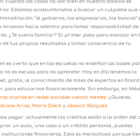
n:
cuando las cosas no van bien en nuestro bolsillo es
erior. Estamos acostumbrados a buscar un culpable que 
ministración: “el gobierno, los empresarios, los bancos” 
nca miramos hacia adentro para tomar responsabilidad de
ras. ¿Te suena familiar? El primer paso para avanzar en 
 de tus propios resultados y tomar consciencia de tu
ien es cierto que en las escuelas no enseñan las bases pa
to no es excusa para no aprender. Hoy en día tenemos la
t, gratis, al conocimiento de miles de expertos en finan
or para educarnos financieramente. Sin embargo, en Méx
ras diarias en redes sociales viendo memes.
¿Quieres
atiana Arias
,
Moris Dieck
y
Jessica Vázquez
.
mos pagar:
actualmente los créditos están a la orden del d
prar un auto, una casa o un crédito personal, puedes
nstituciones financieras. Esto es maravilloso porque tie