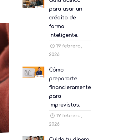
Guía básica
para usar un
crédito de
forma
inteligente.
19 febrero,
2026
Cómo
prepararte
financieramente
para
imprevistos.
19 febrero,
2026
Cuida tu dinero