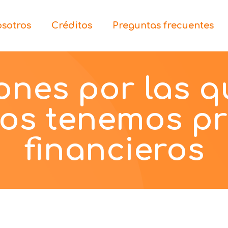
sotros
Créditos
Preguntas frecuentes
ones por las q
os tenemos p
financieros