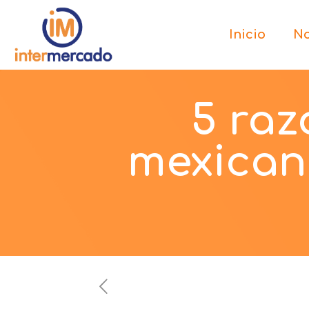
Inicio
No
5 raz
mexican