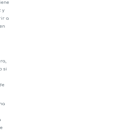
iene
 y
ir a
 en
ra,
o si
u
de
una
a
te