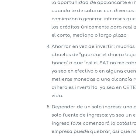
la oportunidad de apalancarte e i
cuando te de saturas con diversos c
comienzan a generar intereses que 
los créditos únicamente para reali
el corto, mediano o largo plazo.
Ahorrar en vez de invertir:
muchas v
abuelos de “guardar el dinero bajo
banco” o que “así el SAT no me cobr
ya sea en efectivo o en alguna cuen
metieras monedas a una alcancía ro
dinero es invertirlo, ya sea en
CETES
vida
.
Depender de un solo ingreso:
uno d
sola fuente de ingresos: ya sea un
ingreso falte comenzará la catástr
empresa puede quebrar, así que nad