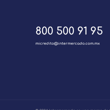
800 500 91 95
micredito@intermercado.com.mx