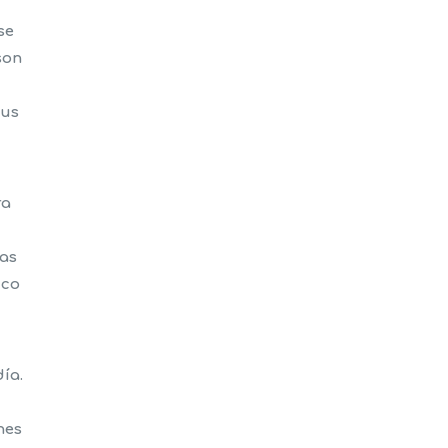
se
son
tus
ra
zas
ico
ía.
nes