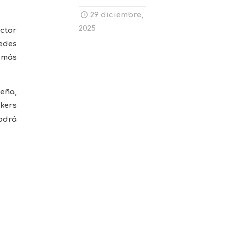
29 diciembre,
2025
ctor
edes
o más
seña,
ckers
odrá