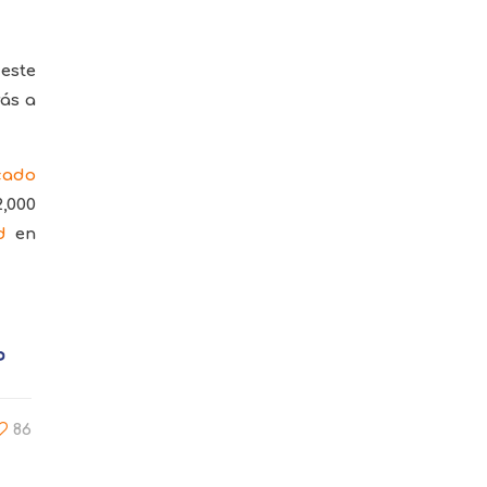
este
rás a
cado
,000
d
en
86