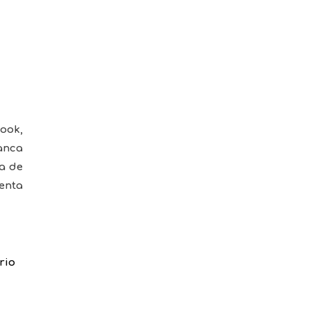
book,
anca
na de
enta
rio