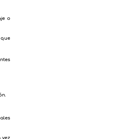
je o
o que
antes
ón.
ales
a vez