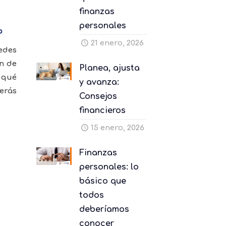
finanzas
personales
21 enero, 2026
edes
n de
Planea, ajusta
n qué
y avanza:
berás
Consejos
financieros
15 enero, 2026
Finanzas
personales: lo
básico que
todos
deberíamos
conocer