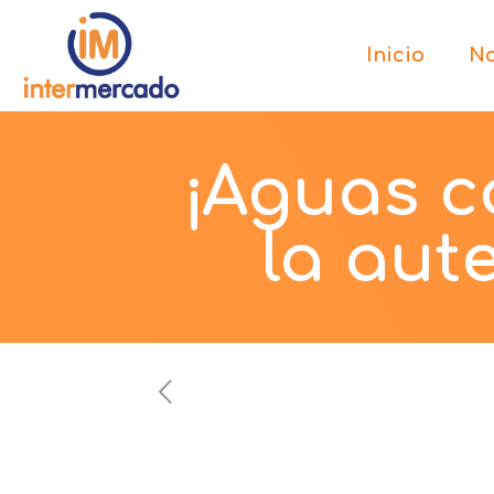
Inicio
No
¡Aguas c
la aut