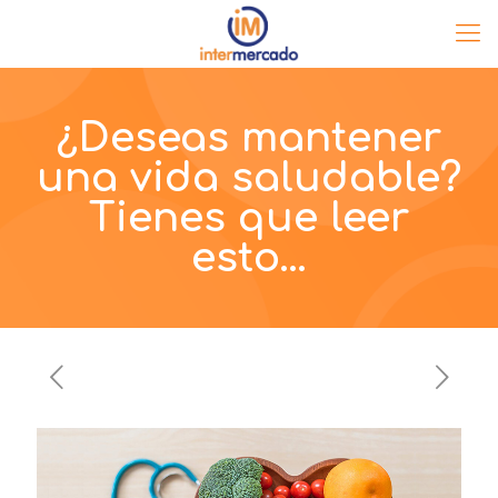
¿Deseas mantener
una vida saludable?
Tienes que leer
esto…