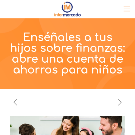
Enséñales a tus
hijos sobre finanzas:
abre una cuenta de
ahorros para niños