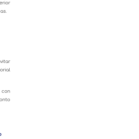
erior
as.
vitar
orial
 con
monto