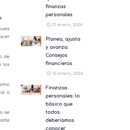
finanzas
personales
21 enero, 2026
 pues
hacer
Planea, ajusta
y avanza:
Consejos
po de
financieros
n los
15 enero, 2026
 como
Finanzas
tal a
personales: lo
básico que
todos
o se
darás
deberíamos
conocer