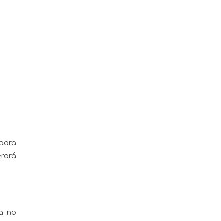
 para
erará
ra no