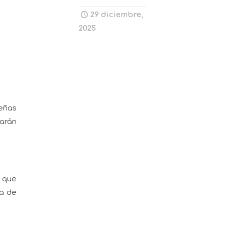
29 diciembre,
2025
ueñas
tarán
á que
ha de