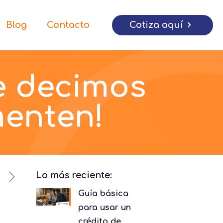
Cotiza aquí
Blog
Contacto
Te decimos
menten!
Lo más reciente:
Guía básica
para usar un
crédito de