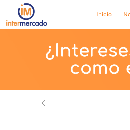
Inicio
No
¿Interese
como e