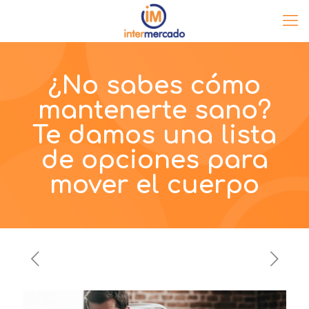
¿No sabes cómo
mantenerte sano?
Te damos una lista
de opciones para
mover el cuerpo