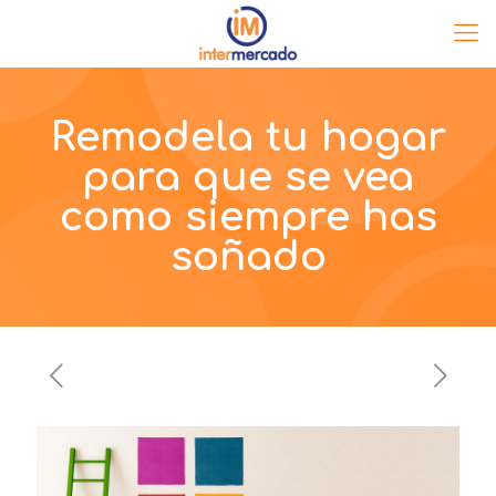
Remodela tu hogar
para que se vea
como siempre has
soñado